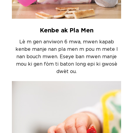
Kenbe ak Pla Men
Lè m gen anviwon 6 mwa, mwen kapab
kenbe manje nan pla men m pou m mete l
nan bouch mwen. Eseye ban mwen manje
mou ki gen fòm ti baton long epi ki gwosè
dwèt ou.