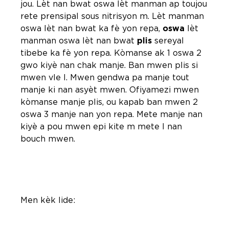
jou. Lèt nan bwat oswa lèt manman ap toujou
rete prensipal sous nitrisyon m. Lèt manman
oswa lèt nan bwat ka fè yon repa,
oswa
lèt
manman oswa lèt nan bwat
plis
sereyal
tibebe ka fè yon repa. Kòmanse ak 1 oswa 2
gwo kiyè nan chak manje. Ban mwen plis si
mwen vle l. Mwen gendwa pa manje tout
manje ki nan asyèt mwen. Ofiyamezi mwen
kòmanse manje plis, ou kapab ban mwen 2
oswa 3 manje nan yon repa. Mete manje nan
kiyè a pou mwen epi kite m mete l nan
bouch mwen.
Men kèk lide: