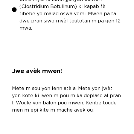
(Clostridium Botulinum) ki kapab fè
tibebe yo malad oswa vomi. Mwen pa ta
dwe pran siwo myèl toutotan m pa gen 12
mwa.
Jwe avèk mwen!
Mete m sou yon lenn atè a. Mete yon jwèt
yon kote ki lwen m pou m ka deplase al pran
l. Woule yon balon pou mwen. Kenbe toude
men m epi kite m mache avèk ou.