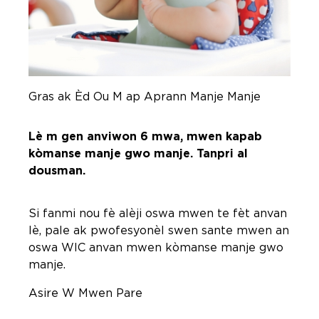
Gras ak Èd Ou M ap Aprann Manje Manje
Lè m gen anviwon 6 mwa, mwen kapab
kòmanse manje gwo manje. Tanpri al
dousman.
Si fanmi nou fè alèji oswa mwen te fèt anvan
lè, pale ak pwofesyonèl swen sante mwen an
oswa WIC anvan mwen kòmanse manje gwo
manje.
Asire W Mwen Pare