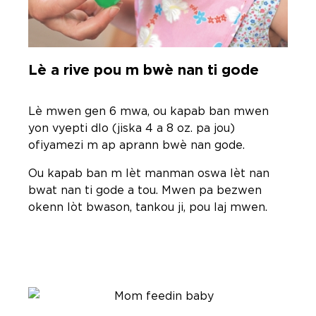
Lè a rive pou m bwè nan ti gode
Lè mwen gen 6 mwa, ou kapab ban mwen
yon vyepti dlo (jiska 4 a 8 oz. pa jou)
ofiyamezi m ap aprann bwè nan gode.
Ou kapab ban m lèt manman oswa lèt nan
bwat nan ti gode a tou. Mwen pa bezwen
okenn lòt bwason, tankou ji, pou laj mwen.