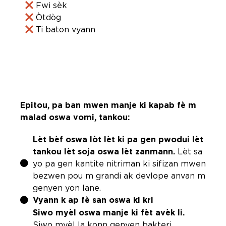
Fwi sèk
Òtdòg
Ti baton vyann
Epitou, pa ban mwen manje ki kapab fè m
malad oswa vomi, tankou:
Lèt bèf oswa lòt lèt ki pa gen pwodui lèt
tankou lèt soja oswa lèt zanmann.
Lèt sa
yo pa gen kantite nitriman ki sifizan mwen
bezwen pou m grandi ak devlope anvan m
genyen yon lane.
Vyann k ap fè san oswa ki kri
Siwo myèl oswa manje ki fèt avèk li.
Siwo myèl la konn genyen bakteri