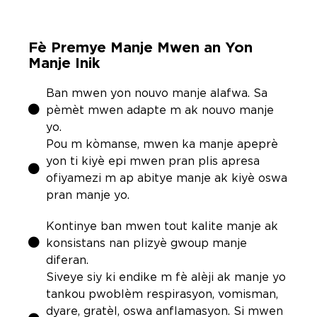
Fè Premye Manje Mwen an Yon
Manje Inik
Ban mwen yon nouvo manje alafwa. Sa
pèmèt mwen adapte m ak nouvo manje
yo.
Pou m kòmanse, mwen ka manje apeprè
yon ti kiyè epi mwen pran plis apresa
ofiyamezi m ap abitye manje ak kiyè oswa
pran manje yo.
Kontinye ban mwen tout kalite manje ak
konsistans nan plizyè gwoup manje
diferan.
Siveye siy ki endike m fè alèji ak manje yo
tankou pwoblèm respirasyon, vomisman,
dyare, gratèl, oswa anflamasyon. Si mwen