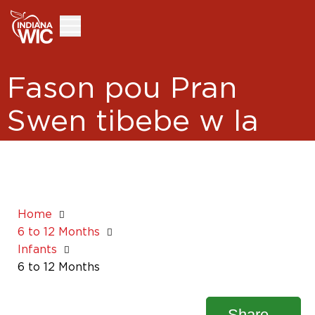
Skip
Skip
to
to
Content
Footer
Fason pou Pran
Swen tibebe w la
ant
6 Mwa ak 12 Mwa
Home
6 to 12 Months
Infants
6 to 12 Months
Share