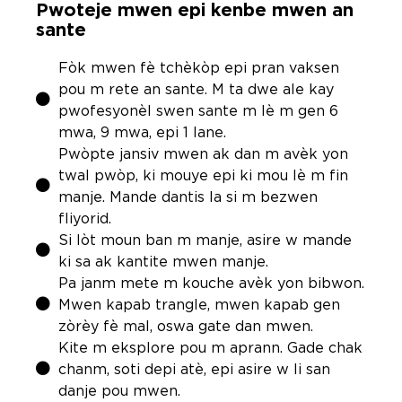
Pwoteje mwen epi kenbe mwen an
sante
Fòk mwen fè tchèkòp epi pran vaksen
pou m rete an sante. M ta dwe ale kay
pwofesyonèl swen sante m lè m gen 6
mwa, 9 mwa, epi 1 lane.
Pwòpte jansiv mwen ak dan m avèk yon
twal pwòp, ki mouye epi ki mou lè m fin
manje. Mande dantis la si m bezwen
fliyorid.
Si lòt moun ban m manje, asire w mande
ki sa ak kantite mwen manje.
Pa janm mete m kouche avèk yon bibwon.
Mwen kapab trangle, mwen kapab gen
zòrèy fè mal, oswa gate dan mwen.
Kite m eksplore pou m aprann. Gade chak
chanm, soti depi atè, epi asire w li san
danje pou mwen.