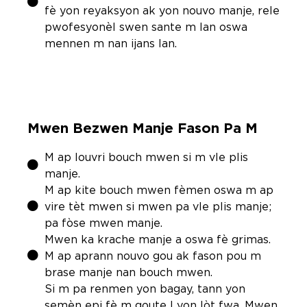
fè yon reyaksyon ak yon nouvo manje, rele
pwofesyonèl swen sante m lan oswa
mennen m nan ijans lan.
Mwen Bezwen Manje Fason Pa M
M ap louvri bouch mwen si m vle plis
manje.
M ap kite bouch mwen fèmen oswa m ap
vire tèt mwen si mwen pa vle plis manje;
pa fòse mwen manje.
Mwen ka krache manje a oswa fè grimas.
M ap aprann nouvo gou ak fason pou m
brase manje nan bouch mwen.
Si m pa renmen yon bagay, tann yon
semèn epi fè m goute l yon lòt fwa. Mwen