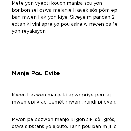
Mete yon vyepti kouch manba sou yon
bonbon sèl oswa melanje li avèk sòs pòm epi
ban mwen l ak yon kiyè. Siveye m pandan 2
èdtan ki vini apre yo pou asire w mwen pa fè
yon reyaksyon.
Manje Pou Evite
Mwen bezwen manje ki apwopriye pou laj
mwen epi k ap pèmèt mwen grandi pi byen.
Mwen pa bezwen manje ki gen sik, sèl, grès,
oswa sibstans yo ajoute. Tann pou ban m ji lè