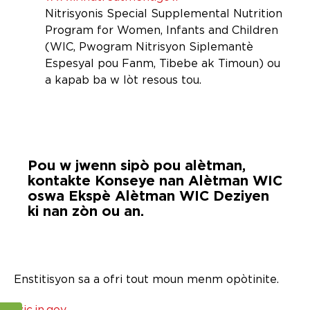
Nitrisyonis Special Supplemental Nutrition
Program for Women, Infants and Children
(WIC, Pwogram Nitrisyon Siplemantè
Espesyal pou Fanm, Tibebe ak Timoun) ou
a kapab ba w lòt resous tou.
Pou w jwenn sipò pou alètman,
kontakte Konseye nan Alètman WIC
oswa Ekspè Alètman WIC Deziyen
ki nan zòn ou an.
Enstitisyon sa a ofri tout moun menm opòtinite.
wic.in.gov