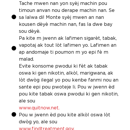
Tache mwen nan yon syèj machin pou
timoun anvan nou derape machin nan. Se
sa lalwa di! Monte syèj mwen an nan
kousen dèyè machin nan, fas la dwe bay
sou dèyè.
Pa kite m jwenn ak lafimen sigarèt, tabak,
vapotaj ak tout lòt lafimen yo. Lafimen an
ap andomaje ti poumon m yo epi fè m
malad.
Evite konsome pwodui ki fèt ak tabak
oswa ki gen nikotin, alkòl, marigwana, ak
lòt dwòg ilegal yo pou kenbe fanmi nou an
sante epi pou pwoteje li. Pou w jwenn èd
pou kite tabak oswa pwodui ki gen nikotin,
ale sou
www.quitnow.net.
Pou w jwenn èd pou kite alkòl oswa lòt
dwòg yo, ale sou
www.findtreatment.gov.