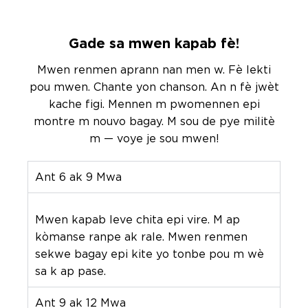
Gade sa mwen kapab fè!
Mwen renmen aprann nan men w. Fè lekti
pou mwen. Chante yon chanson. An n fè jwèt
kache figi. Mennen m pwomennen epi
montre m nouvo bagay. M sou de pye militè
m — voye je sou mwen!
Ant 6 ak 9 Mwa
Mwen kapab leve chita epi vire. M ap
kòmanse ranpe ak rale. Mwen renmen
sekwe bagay epi kite yo tonbe pou m wè
sa k ap pase.
Ant 9 ak 12 Mwa