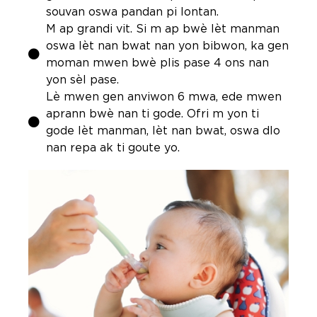
souvan oswa pandan pi lontan.
M ap grandi vit. Si m ap bwè lèt manman
oswa lèt nan bwat nan yon bibwon, ka gen
moman mwen bwè plis pase 4 ons nan
yon sèl pase.
Lè mwen gen anviwon 6 mwa, ede mwen
aprann bwè nan ti gode. Ofri m yon ti
gode lèt manman, lèt nan bwat, oswa dlo
nan repa ak ti goute yo.