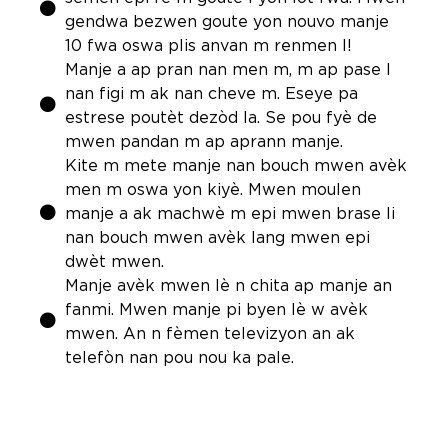
gendwa bezwen goute yon nouvo manje
10 fwa oswa plis anvan m renmen l!
Manje a ap pran nan men m, m ap pase l
nan figi m ak nan cheve m. Eseye pa
estrese poutèt dezòd la. Se pou fyè de
mwen pandan m ap aprann manje.
Kite m mete manje nan bouch mwen avèk
men m oswa yon kiyè. Mwen moulen
manje a ak machwè m epi mwen brase li
nan bouch mwen avèk lang mwen epi
dwèt mwen.
Manje avèk mwen lè n chita ap manje an
fanmi. Mwen manje pi byen lè w avèk
mwen. An n fèmen televizyon an ak
telefòn nan pou nou ka pale.