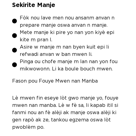
Sekirite Manje
Fòk nou lave men nou ansanm anvan n
prepare manje oswa anvan n manje.
Mete manje ki pire yo nan yon kiyè epi
kite m pran l.
Asire w manje m nan byen kuit epi li
refwadi anvan w ban mwen li.
Pinga ou chofe manje m lan nan yon fou
mikwowonn. Li ka boule bouch mwen.
Fason pou Fouye Mwen nan Manba
Lè mwen fin eseye lòt gwo manje yo, fouye
mwen nan manba. Lè w fè sa, li kapab itil si
fanmi nou an fè alèji ak manje oswa alèji ki
gen rapò ak ze, tankou egzema oswa lòt
pwoblèm po.