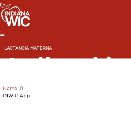
Skip
Skip
to
to
Content
Footer
LACTANCIA MATERNA
Aplicación
Home
INWIC App